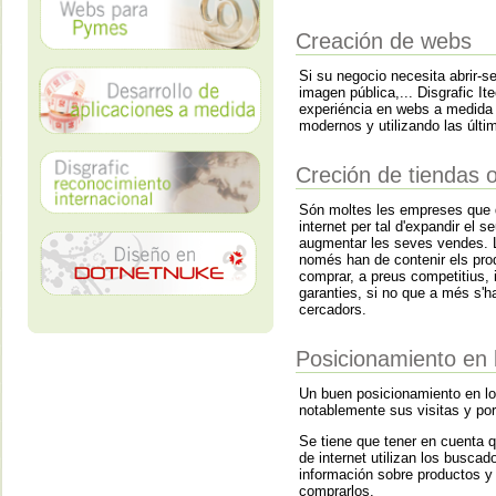
Creación de webs
Si su negocio necesita abrir-s
imagen pública,... Disgrafic It
experiéncia en webs a medida
modernos y utilizando las últi
Creción de tiendas o
Són moltes les empreses que d
internet per tal d'expandir el 
augmentar les seves vendes. L
només han de contenir els pro
comprar, a preus competitius, i
garanties, si no que a més s'ha
cercadors.
Posicionamiento en
Un buen posicionamiento en l
notablemente sus visitas y por
Se tiene que tener en cuenta 
de internet utilizan los buscad
información sobre productos y
comprarlos.