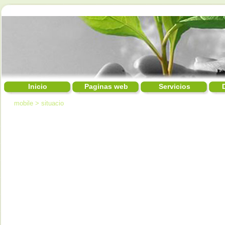
Inicio
Paginas web
Servicios
mobile
>
situacio