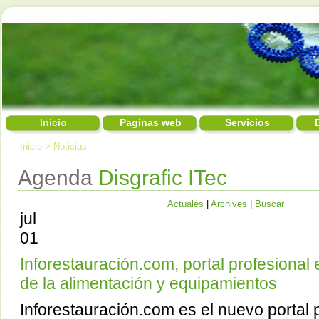
Inicio
Paginas web
Servicios
Inicio
>
Noticias
Agenda
Disgrafic ITec
Actuales
|
Archives
|
Buscar
jul
01
Inforestauración.com, portal profesional 
de la alimentación y equipamientos
Inforestauración.com es el nuevo portal 