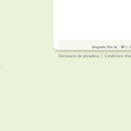
Disgrafic ITec SL
·
C/ S
Declaració de privadesa
|
Condicions d'ú
..