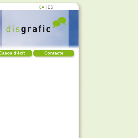
CA
|
ES
Casos d'èxit
Contacte