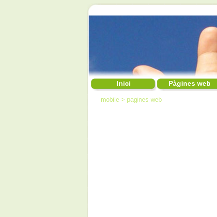
Inici
Pàgines web
mobile
>
pagines web