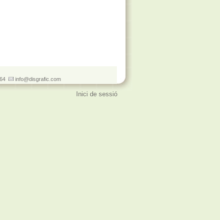
 064
info@disgrafic.com
Inici de sessió