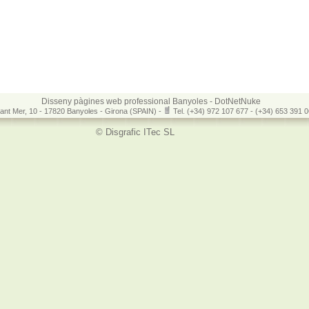
Disseny pàgines web professional Banyoles - DotNetNuke
ant Mer, 10 - 17820 Banyoles - Girona (SPAIN) -
Tel. (+34) 972 107 677 - (+34) 653 391
s
© Disgrafic ITec SL