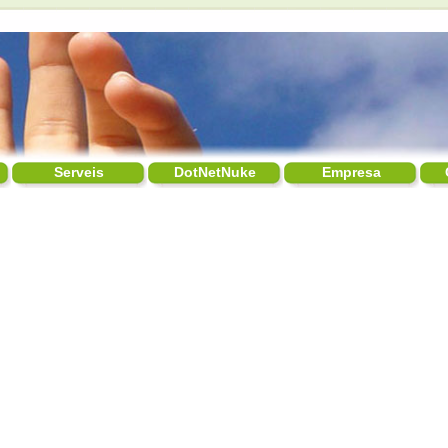
Serveis
DotNetNuke
Empresa