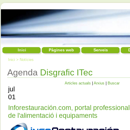
Inici
Pàgines web
Serveis
Inici
>
Notícies
Agenda
Disgrafic ITec
Articles actuals
|
Arxius
|
Buscar
jul
01
Inforestauración.com, portal professional 
de l'alimentació i equipaments