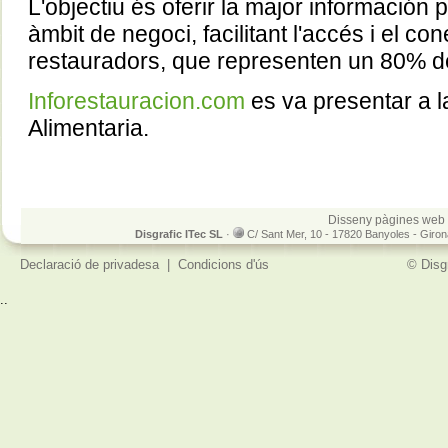
L'objectiu és oferir la major información 
àmbit de negoci, facilitant l'accés i el co
restauradors, que representen un 80% del
Inforestauracion.com
es va presentar a l
Alimentaria.
Disseny pàgines web 
Disgrafic ITec SL
·
C/ Sant Mer, 10 - 17820 Banyoles - Giro
Declaració de privadesa
|
Condicions d'ús
© Disg
..