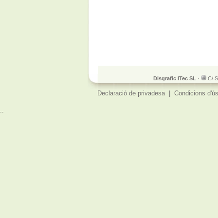
Disgrafic ITec SL
·
C/ S
Declaració de privadesa
|
Condicions d'ú
..