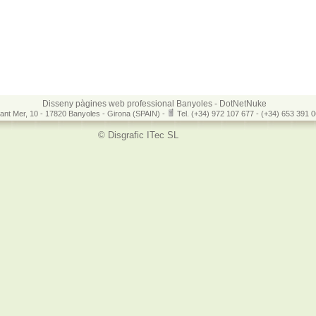
Disseny pàgines web professional Banyoles - DotNetNuke
ant Mer, 10 - 17820 Banyoles - Girona (SPAIN) -
Tel. (+34) 972 107 677 - (+34) 653 391
s
© Disgrafic ITec SL