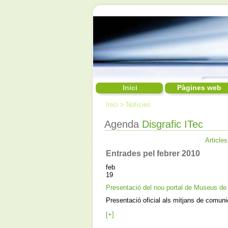
Inici
Pàgines web
Inici
>
Notícies
Agenda
Disgrafic ITec
Articles
Entrades pel febrer 2010
feb
19
Presentació del nou portal de Museus de
Presentació oficial als mitjans de comun
[+]