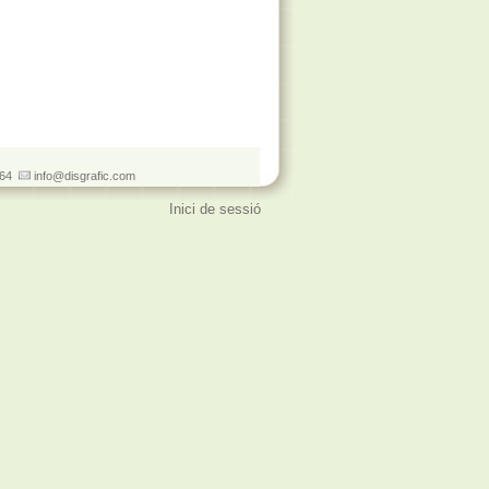
 064
info@disgrafic.com
Inici de sessió