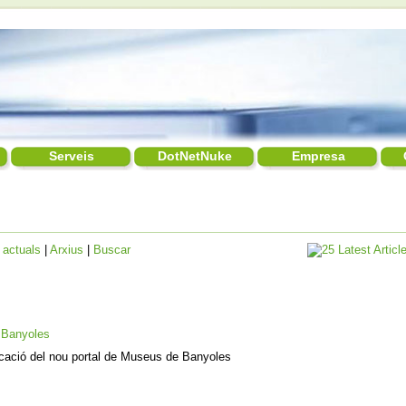
Serveis
DotNetNuke
Empresa
 actuals
|
Arxius
|
Buscar
 Banyoles
icació del nou portal de Museus de Banyoles